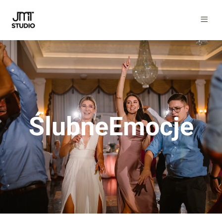
ŚlubneEmocje