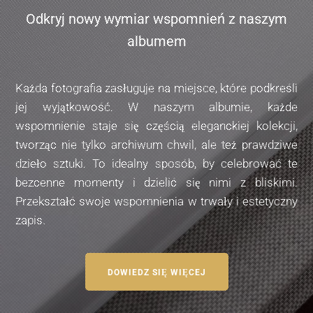
Odkryj nowy wymiar wspomnień z naszym
albumem
Każda fotografia zasługuje na miejsce, które podkreśli
jej wyjątkowość. W naszym albumie, każde
wspomnienie staje się częścią eleganckiej kolekcji,
tworząc nie tylko archiwum chwil, ale też prawdziwe
dzieło sztuki. To idealny sposób, by celebrować te
bezcenne momenty i dzielić się nimi z bliskimi.
Przekształć swoje wspomnienia w trwały i estetyczny
zapis.
DOWIEDZ SIĘ WIĘCEJ