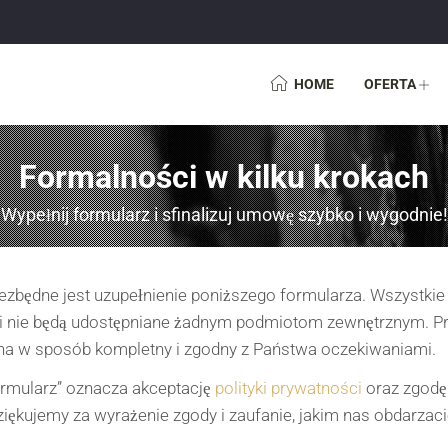
HOME
OFERTA
Formalności w kilku krokach
Wypełnij formularz i sfinalizuj umowę szybko i wygodnie!
zbędne jest uzupełnienie poniższego formularza. Wszystkie
i nie będą udostępniane żadnym podmiotom zewnętrznym. Pro
a w sposób kompletny i zgodny z Państwa oczekiwaniami.
formularz” oznacza akceptację
polityki prywatności
oraz zgodę
iękujemy za wyrażenie zgody i zaufanie, jakim nas obdarzaci