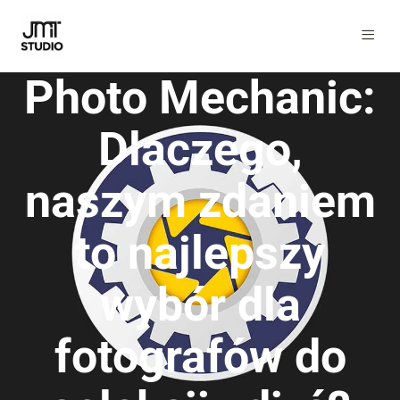
Photo Mechanic:
Dlaczego,
naszym zdaniem
to najlepszy
wybór dla
fotografów do