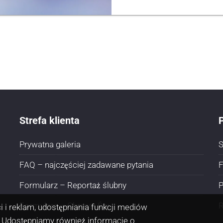
Strefa klienta
P
Prywatna galeria
S
FAQ – najczęściej zadawane pytania
F
Formularz – Reportaż ślubny
P
Formularz – Chrzest Św
 i reklam, udostępniania funkcji mediów
 Udostępniamy również informacje o