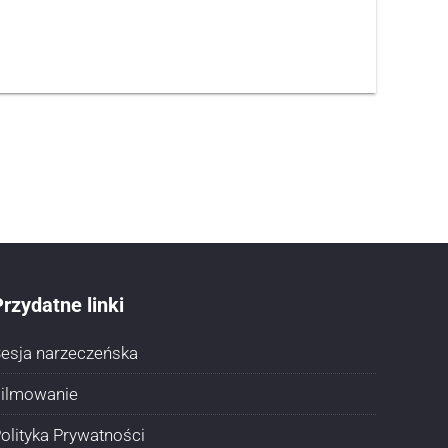
rzydatne linki
esja narzeczeńska
ilmowanie
olityka Prywatności