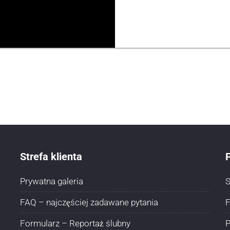
Strefa klienta
P
Prywatna galeria
S
FAQ – najczęściej zadawane pytania
F
Formularz – Reportaż ślubny
P