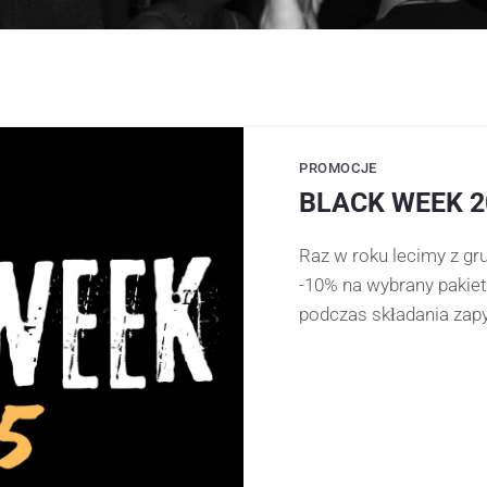
PROMOCJE
BLACK WEEK 20
Raz w roku lecimy z gr
-10% na wybrany pakiet 
podczas składania zap