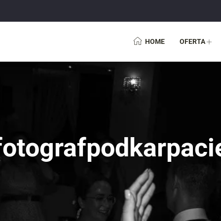
HOME
OFERTA
fotografpodkarpaci