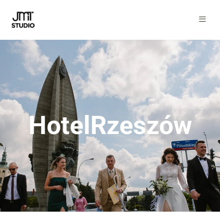
HotelRzeszów