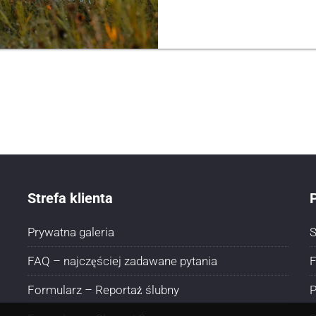
Strefa klienta
P
Prywatna galeria
S
FAQ – najczęściej zadawane pytania
F
Formularz – Reportaż ślubny
P