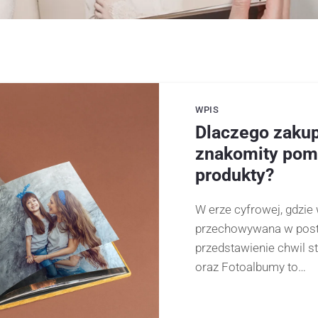
WPIS
Dlaczego zakup
znakomity pomy
produkty?
W erze cyfrowej, gdzi
przechowywana w posta
przedstawienie chwil st
oraz Fotoalbumy to…