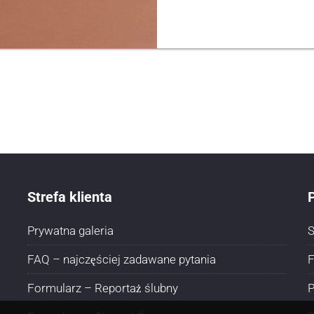
Strefa klienta
P
Prywatna galeria
S
FAQ – najczęściej zadawane pytania
F
Formularz – Reportaż ślubny
P