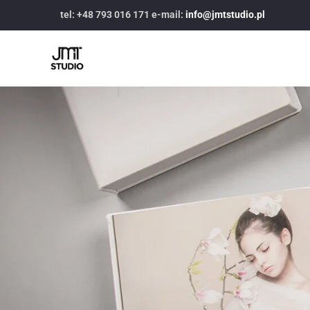
tel: +48 793 016 171 e-mail:
info@jmtstudio.pl