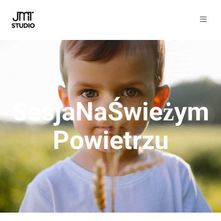
SesjaNaŚwieżym
Powietrzu