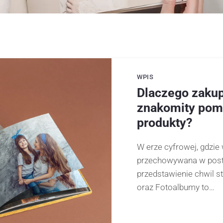
WPIS
Dlaczego zakup
znakomity pomy
produkty?
W erze cyfrowej, gdzi
przechowywana w posta
przedstawienie chwil st
oraz Fotoalbumy to…