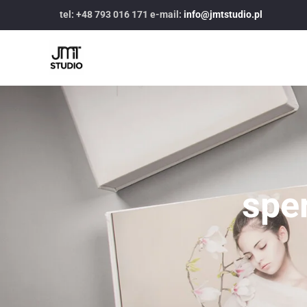
tel: +48 793 016 171 e-mail:
info@jmtstudio.pl
spe