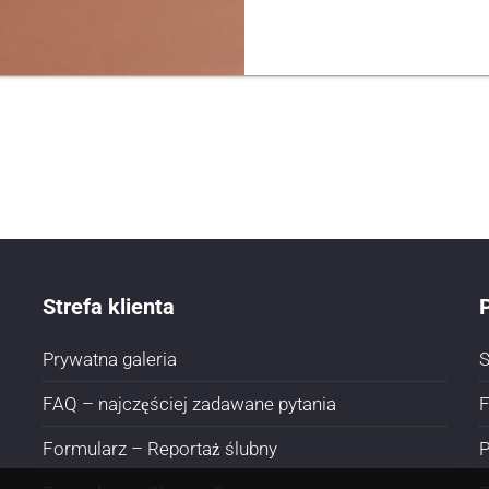
Strefa klienta
P
Prywatna galeria
S
FAQ – najczęściej zadawane pytania
F
Formularz – Reportaż ślubny
P