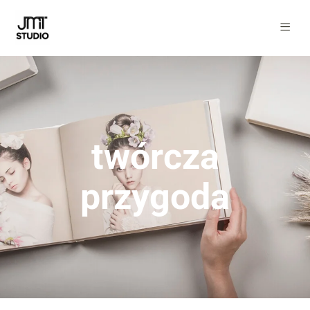
twórcza
przygoda