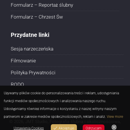
Formularz – Reportaż ślubny
Formularz – Chrzest Św
Przydatne linki
Sesja narzeczeńska
Filmowanie
Polityka Prywatności
RODO
Używamy plików cookie do personalizowania treści i reklam, udostępniania
funkcji mediów społecznościowych i analizowania naszego ruchu.
Udostępniamy również informacje o korzystaniu z naszej witryny naszym
partnerom w zakresie mediów społecznościowych, reklam i analiz.
View more
© 2026, JMT Studio, Fotografia ślubna i okolicznościowa,
Ustawienia Cookies
Odrzucam
Akceptuje
Rzeszów