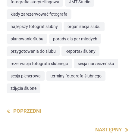
fotografia storytellingowa
JMT Studio
kiedy zarezerwować fotografa
najlepszy fotograf ślubny
organizacja ślubu
planowanie ślubu
porady dla par młodych
przygotowania do ślubu
Reportaż ślubny
rezerwacja fotografa ślubnego
sesja narzeczeńska
sesja plenerowa
terminy fotografa ślubnego
zdjęcia ślubne
Continue
POPRZEDNI
Reading
NASTĘPNY