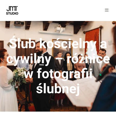
Ślub kościelny a
cywilny – różnice
w fotografii
ślubnej