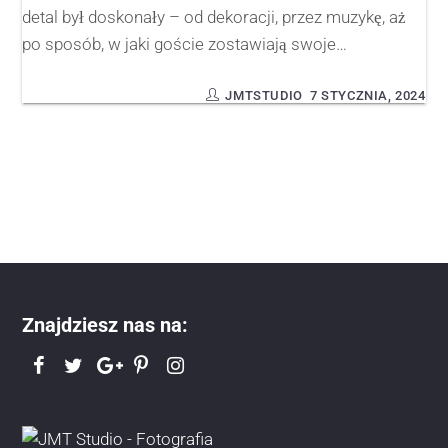
detal był doskonały – od dekoracji, przez muzykę, aż
po sposób, w jaki goście zostawiają swoje…
JMTSTUDIO
7 STYCZNIA, 2024
Znajdziesz nas na: