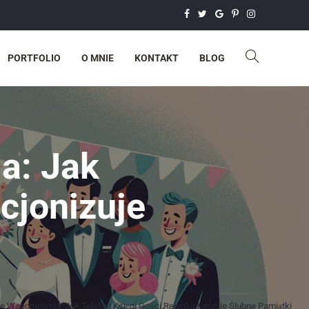
PORTFOLIO
O MNIE
KONTAKT
BLOG
a: Jak
cjonizuje
e Wspomnienia: Jak Telefon Księgi Gości Rewolucjonizuje Ślubne Pamiątki