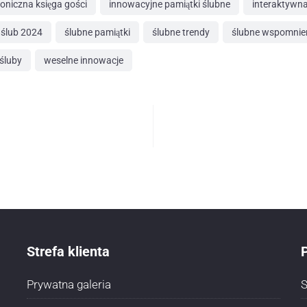
roniczna księga gości
innowacyjne pamiątki ślubne
interaktywna
ślub 2024
ślubne pamiątki
ślubne trendy
ślubne wspomnie
 śluby
weselne innowacje
Strefa klienta
P
Prywatna galeria
S