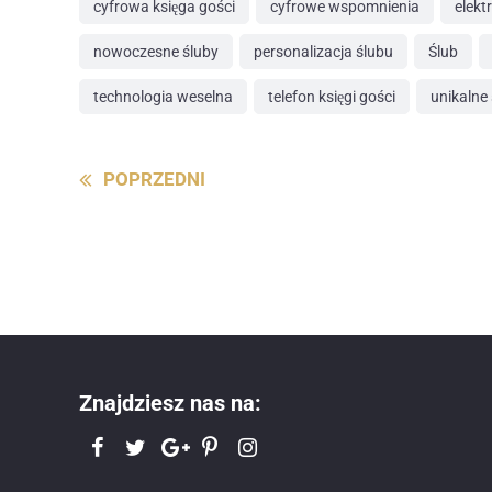
cyfrowa księga gości
cyfrowe wspomnienia
elekt
nowoczesne śluby
personalizacja ślubu
Ślub
technologia weselna
telefon księgi gości
unikalne
Continue
POPRZEDNI
Reading
Znajdziesz nas na: