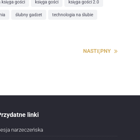
 księga gości
księga gości
księga gości 2.0
nia
ślubny gadżet
technologia na ślubie
NASTĘPNY
rzydatne linki
esja narzeczeńska