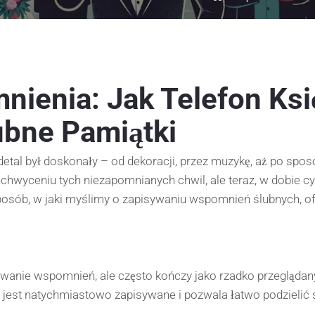
ienia: Jak Telefon Ksi
ubne Pamiątki
etal był doskonały – od dekoracji, przez muzykę, aż po sposó
 uchwyceniu tych niezapomnianych chwil, ale teraz, w dobie c
posób, w jaki myślimy o zapisywaniu wspomnień ślubnych, ofe
owanie wspomnień, ale często kończy jako rzadko przeglądan
jest natychmiastowo zapisywane i pozwala łatwo podzielić się