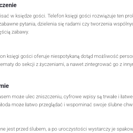
czenie
sać w księdze gości. Telefon księgi gości rozwiązuje ten pr
wne pytania, dzielenia się radami czy tworzenia wspólnych z
zęścią zabawy.
efon księgi gości oferuje niespotykaną dotąd możliwość pers
y tematy do sekcji z życzeniami, a nawet zintegrować go z in
rmie
czasem może ulec zniszczeniu, cyfrowe wpisy są trwałe i łat
młoda może łatwo przeglądać i wspominać swoje ślubne chwile
ane jest przed ślubem, a po uroczystości wystarczy je spako