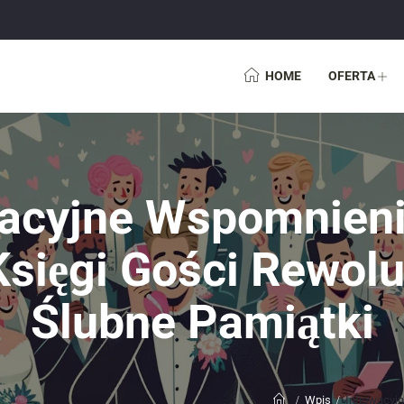
HOME
OFERTA
acyjne Wspomnieni
Księgi Gości Rewolu
Ślubne Pamiątki
Wpis
Innowacyjn