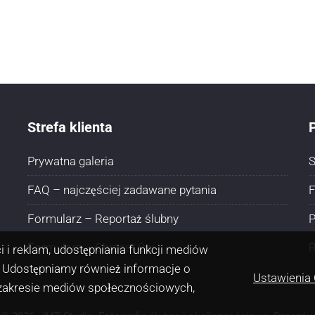
Strefa klienta
P
Prywatna galeria
S
FAQ – najczęściej zadawane pytania
F
Formularz – Reportaż ślubny
P
Formularz – Chrzest Św
 i reklam, udostępniania funkcji mediów
 Udostępniamy również informacje o
Ustawienia
 zakresie mediów społecznościowych,