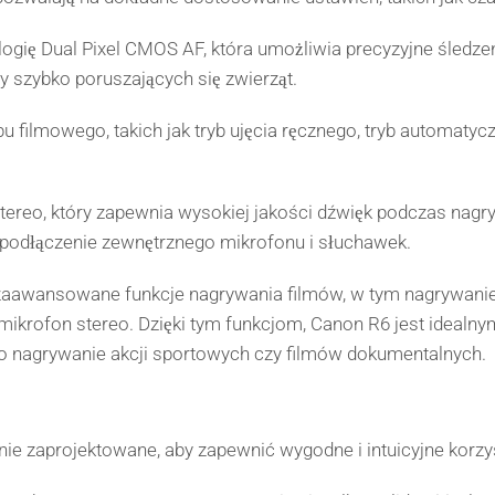
ię Dual Pixel CMOS AF, która umożliwia precyzyjne śledzen
y szybko poruszających się zwierząt.
bu filmowego, takich jak tryb ujęcia ręcznego, tryb automaty
reo, który zapewnia wysokiej jakości dźwięk podczas nagry
podłączenie zewnętrznego mikrofonu i słuchawek.
aawansowane funkcje nagrywania filmów, w tym nagrywanie w 
ikrofon stereo. Dzięki tym funkcjom, Canon R6 jest idealn
po nagrywanie akcji sportowych czy filmów dokumentalnych.
ie zaprojektowane, aby zapewnić wygodne i intuicyjne korzys