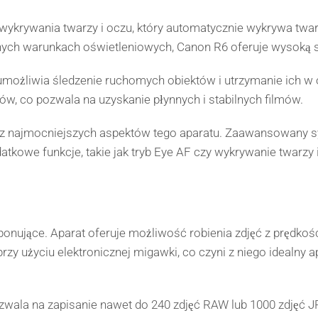
rywania twarzy i oczu, który automatycznie wykrywa twarze 
dnych warunkach oświetleniowych, Canon R6 oferuje wysoką 
y umożliwia śledzenie ruchomych obiektów i utrzymanie ich w
mów, co pozwala na uzyskanie płynnych i stabilnych filmów.
z najmocniejszych aspektów tego aparatu. Zaawansowany s
atkowe funkcje, takie jak tryb Eye AF czy wykrywanie twarzy i
onujące. Aparat oferuje możliwość robienia zdjęć z prędkośc
y użyciu elektronicznej migawki, co czyni z niego idealny ap
zwala na zapisanie nawet do 240 zdjęć RAW lub 1000 zdjęć J