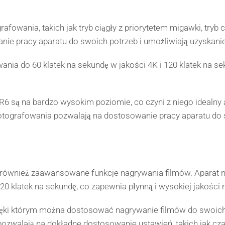
afowania, takich jak tryb ciągły z priorytetem migawki, tryb c
anie pracy aparatu do swoich potrzeb i umożliwiają uzyskan
nia do 60 klatek na sekundę w jakości 4K i 120 klatek na se
 są na bardzo wysokim poziomie, co czyni z niego idealny ap
 fotografowania pozwalają na dostosowanie pracy aparatu do
je również zaawansowane funkcje nagrywania filmów. Aparat 
20 klatek na sekundę, co zapewnia płynną i wysokiej jakości 
zięki którym można dostosować nagrywanie filmów do swoich
 pozwalają na dokładne dostosowanie ustawień, takich jak cza