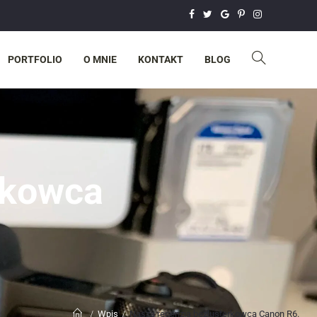
PORTFOLIO
O MNIE
KONTAKT
BLOG
rkowca
Wpis
Nasza recenzja bezlusterkowca Canon R6.