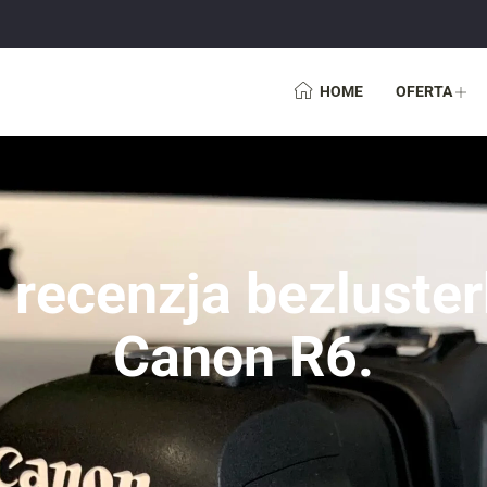
HOME
OFERTA
 recenzja bezluste
Canon R6.