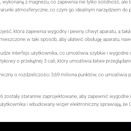
, wykonaną z magnezu, co zapewnia nie tylko solidność, ale 
arunki atmosferyczne, co czyni go idealnym narzędziem do p
jeść, która zapewnia wygodny i pewny chwyt aparatu, a tak
ły umieszczone w taki sposób, aby ułatwić obsługę aparatu, n
słudze interfejs użytkownika, co umożliwia szybkie i wygodn
kowy o przekątnej 3 cali, który umożliwia łatwe przeglądanie
czny o rozdzielczości 3,69 miliona punktów, co umożliwia p
zostały starannie zaprojektowane, aby zapewnić wygodne i in
s użytkownika i wbudowany wizjer elektroniczny sprawiają, że