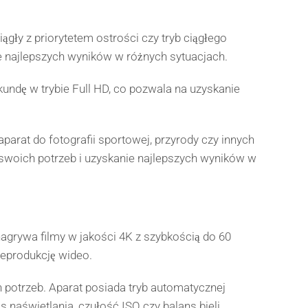
iągły z priorytetem ostrości czy tryb ciągłego
ie najlepszych wyników w różnych sytuacjach.
kundę w trybie Full HD, co pozwala na uzyskanie
arat do fotografii sportowej, przyrody czy innych
 swoich potrzeb i uzyskanie najlepszych wyników w
nagrywa filmy w jakości 4K z szybkością do 60
reprodukcję wideo.
 potrzeb. Aparat posiada tryb automatycznej
s naświetlania, czułość ISO czy balans bieli.