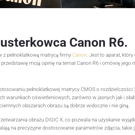
lusterkowca Canon R6.
 z pełnoklatkową matrycą firmy
Canon
. Jest to aparat, któ
ji przedstawię moją opinię na temat Canon R6 i omówię jego 
stosowaniu pełnoklatkowej matrycy CMOS o rozdzielczości 20
ych warunkach oświetleniowych, zarówno w jasnych jak i sła
i ciemnych obszarach obrazu są dobrze widoczne i nie giną.
zetwarzania obrazu DIGIC X, co pozwala na uzyskanie wyjąt
lają na precyzyjne dostosowanie parametrów zdjęcia, takie ja